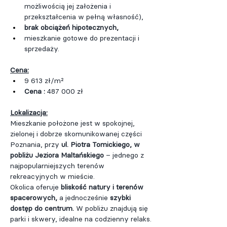
możliwością jej założenia i 
przekształcenia w pełną własność),
brak obciążeń hipotecznych,
mieszkanie gotowe do prezentacji i 
sprzedaży.
Cena:
9 613 zł/m²
Cena : 
487 000 zł
Lokalizacja:
Mieszkanie położone jest w spokojnej, 
zielonej i dobrze skomunikowanej części 
Poznania, przy 
ul. Piotra Tomickiego, w 
pobliżu Jeziora Maltańskiego 
– jednego z 
najpopularniejszych terenów 
rekreacyjnych w mieście.
Okolica oferuje
 bliskość natury i terenów 
spacerowych,
 a jednocześnie 
szybki 
dostęp do centrum.
 W pobliżu znajdują się 
parki i skwery, idealne na codzienny relaks.