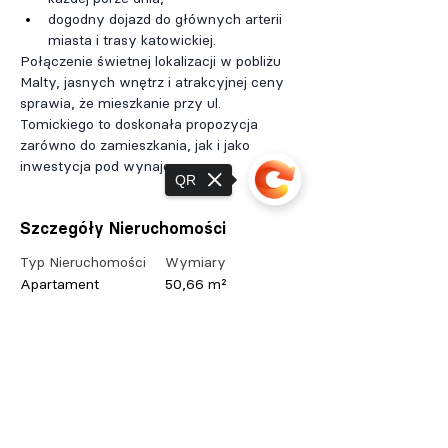
dogodny dojazd do głównych arterii 
miasta i trasy katowickiej.
Połączenie świetnej lokalizacji w pobliżu 
Malty, jasnych wnętrz i atrakcyjnej ceny 
sprawia, że mieszkanie przy ul. 
Tomickiego to doskonała propozycja 
zarówno do zamieszkania, jak i jako 
inwestycja pod wynajem.
QR
Szczegóły Nieruchomości
Typ Nieruchomości
Wymiary
Apartament
50,66 m²
Sypialnie
Łazienki
Sorry, the checkout page does not
support sharing
Rok Budowy
Piętra
4/5