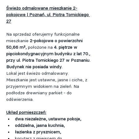
Świeżo odmalowane mieszkanie 2-
pokojowe | Poznań, ul. Piotra Tomickiego 
27
Na sprzedaż oferujemy funkcjonalne 
mieszkanie 
2-pokojowe o powierzchni 
50,66 m²,
 położone na 
4. piętrze w 
pięciokondygnacyjnym budynku z lat 70., 
przy ul. Piotra Tomickiego 27 w Poznaniu. 
Budynek nie posiada windy.
Lokal jest świeżo odmalowany.
Mieszkanie jest ustawne, jasne i ciche, z 
przyjemnym widokiem na zieleń. Na 
podłodze drewniany parkiet - do 
odświerzenia.
Układ pomieszczeń:
dwa niezależne, ustawne pokoje,
oddzielna, jasna kuchnia,
łazienka z prysznicem,
korytarz z miejscem do 