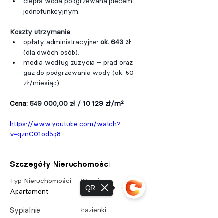
ciepła woda podgrzewana piecem 
jednofunkcyjnym.
Koszty utrzymania
opłaty administracyjne: 
ok. 643 zł
(dla dwóch osób),
media według zużycia – prąd oraz 
gaz do podgrzewania wody (ok. 50 
zł/miesiąc).
Cena: 
549 000,00 zł / 
10 129 zł/m²
https://www.youtube.com/watch?
v=qznCO1od5q8
Szczegóły Nieruchomości
Typ Nieruchomości
Wymiary
QR
Apartament
54,2 m²
Sypialnie
Łazienki