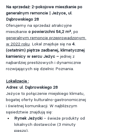
Na sprzedaż: 2-pokojowe mieszkanie po 
generalnym remoncie | Jeżyce, ul. 
Dąbrowskiego 28
Oferujemy na sprzedaż atrakcyjne 
mieszkanie 
o powierzchni 54,2 m²
, po 
g
eneralnym remoncie przeprowadzonym 
w 2022 roku
. Lokal znajduje się na
 4. 
(ostatnim) piętrze zadbanej, klimatycznej 
kamienicy w sercu Jeżyc –
 jednej z 
najbardziej prestiżowych i dynamicznie 
rozwijających się dzielnic Poznania.
Lokalizacja :
Adres: ul. Dąbrowskiego 28
Jeżyce to połączenie miejskiego klimatu, 
bogatej oferty kulturalno-gastronomicznej 
i świetnej komunikacji. W najbliższym 
sąsiedztwie znajdują się:
Rynek Jeżycki 
– świeże produkty od 
lokalnych dostawców (3 minuty 
pieszo),