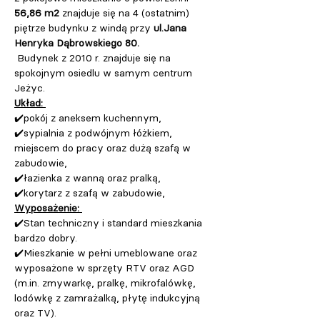
56,86 m2 
znajduje się na 4 (ostatnim) 
piętrze budynku z windą przy 
ul.Jana 
Henryka Dąbrowskiego 80.
 Budynek z 2010 r. znajduje się na 
spokojnym osiedlu w samym centrum 
Jeżyc. 
Układ: 
✔️pokój z aneksem kuchennym, 
✔️sypialnia z podwójnym łóżkiem, 
miejscem do pracy oraz dużą szafą w 
zabudowie, 
✔️łazienka z wanną oraz pralką, 
✔️korytarz z szafą w zabudowie, 
Wyposażenie: 
✔️Stan techniczny i standard mieszkania 
bardzo dobry. 
✔️Mieszkanie w pełni umeblowane oraz 
wyposażone w sprzęty RTV oraz AGD 
(
m.in
. zmywarkę, pralkę, mikrofalówkę, 
lodówkę z zamrażalką, płytę indukcyjną 
oraz TV). 