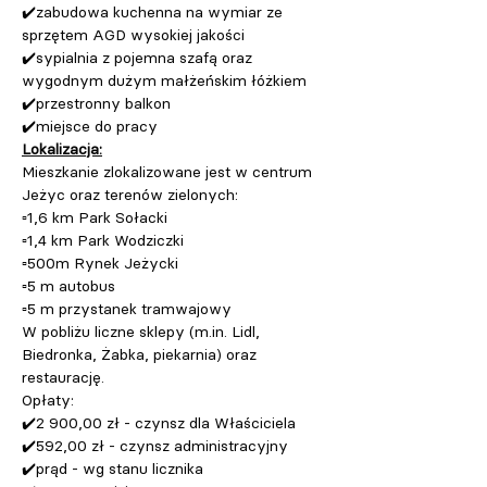
✔️zabudowa kuchenna na wymiar ze 
sprzętem AGD wysokiej jakości 
✔️sypialnia z pojemna szafą oraz 
wygodnym dużym małżeńskim łóżkiem 
✔️przestronny balkon 
✔️miejsce do pracy 
Lokalizacja:
Mieszkanie zlokalizowane jest w centrum 
Jeżyc oraz terenów zielonych: 
▫️1,6 km Park Sołacki 
▫️1,4 km Park Wodziczki 
▫️500m Rynek Jeżycki 
▫️5 m autobus 
▫️5 m przystanek tramwajowy 
W pobliżu liczne sklepy (
m.in
. Lidl, 
Biedronka, Żabka, piekarnia) oraz 
restaurację.
Opłaty: 
✔️2 900,00 zł - czynsz dla Właściciela 
✔️592,00 zł - czynsz administracyjny 
✔️prąd - wg stanu licznika 