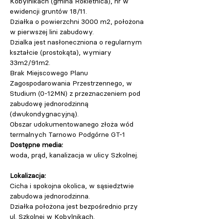
Kobylnikach (gmina Rokietnica), nr w 
ewidencji gruntów 18/11.
Działka o powierzchni 3000 m2, położona 
w pierwszej lini zabudowy.
Dzialka jest nasłoneczniona o regularnym 
kształcie (prostokąta), wymiary 
33m2/91m2.
Brak Miejscowego Planu 
Zagospodarowania Przestrzennego, w 
Studium (0-12MN) z przeznaczeniem pod 
zabudowę jednorodzinną 
(dwukondygnacyjną).
Obszar udokumentowanego złoża wód 
termalnych Tarnowo Podgórne GT-1
Dostępne media:
woda, prąd, kanalizacja w ulicy Szkolnej.
Lokalizacja:
Cicha i spokojna okolica, w sąsiedztwie 
zabudowa jednorodzinna.
Działka położona jest bezpośrednio przy 
ul. Szkolnej w Kobylnikach.