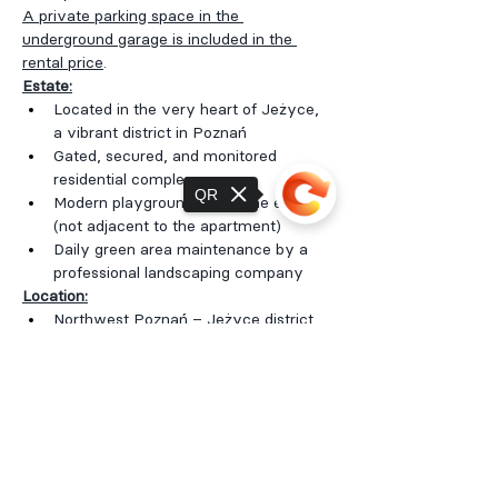
A private parking space in the 
underground garage is included in the 
rental price
.
Estate:
Located in the very heart of Jeżyce, 
a vibrant district in Poznań
Gated, secured, and monitored 
residential complex
QR
Modern playground within the estate 
(not adjacent to the apartment)
Daily green area maintenance by a 
professional landscaping company
Location:
Northwest Poznań – Jeżyce district
Walking distance to a wide selection 
Sorry, the checkout page does not
of restaurants, shops (including Lidl, 
support sharing
Biedronka, Żabka, bakeries, clothing 
stores), and the city's most famous 
ice cream parlor
Fees:
Rent for the Owner: PLN 6,000.00