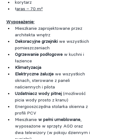
korytarz
t
aras – 70 m²
Wyposażenie:
Mieszkanie zaprojektowane przez 
architekta wnętrz
Dekoracyjne grzejniki 
we wszystkich 
pomieszczeniach
Ogrzewanie podłogowe
 w kuchni i 
łazience
Klimatyzacja
Elektryczne żaluzje
 we wszystkich 
oknach, sterowane z paneli 
naściennych i pilota
Uzdatniacz wody pitnej
 (możliwość 
picia wody prosto z kranu)
Energooszczędna stolarka okienna z 
profili PCV
Mieszkanie 
w pełni umeblowane
, 
wyposażone w sprzęty AGD oraz 
dwa telewizory (w pokoju dziennym i 