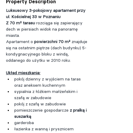
Property Description
Luksusowy 3-pokojowy apartament przy 
ul. Kościelnej 33 w Poznaniu
Z 70 m² tarasu
 rozciąga się zapierający 
dech w piersiach widok na panoramę 
miasta.
Apartament o 
powierzchni 70 m²
 znajduje 
się na ostatnim piętrze (dach budynku) 5-
kondygnacyjnego bloku z windą, 
oddanego do użytku w 2010 roku.
Układ mieszkania:
pokój dzienny z wyjściem na taras 
oraz aneksem kuchennym
sypialnia z łóżkiem małżeńskim i 
szafą w zabudowie
pokój z szafą w zabudowie
pomieszczenie gospodarcze 
z pralką i 
suszarką
garderoba
łazienka z wanną i prysznicem