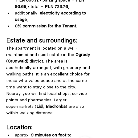
PLN 635.11
,• parking space – 
PLN 
93.65
,• total – 
PLN 728.76
,
additionally: 
electricity according to 
usage
,
0% commission for the Tenant
.
Estate and surroundings:
The apartment is located on a well-
maintained and quiet estate in the 
Ogrody 
(Grunwald)
 district. The area is 
aesthetically arranged, with greenery and 
walking paths. It is an excellent choice for 
those who value peace and at the same 
time want to stay close to the city.
Nearby you will find local shops, service 
points and pharmacies. Larger 
supermarkets (
Lidl, Biedronka
) are also 
within walking distance.
Location:
approx. 
9 minutes on foot
 to 