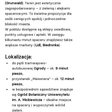
(Grunwald)
. Teren jest estetycznie 
zagospodarowany – z zielenią i alejkami 
spacerowymi. To świetna propozycja dla 
osób ceniących spokój i jednocześnie 
bliskość miasta.
W pobliżu dostępne są sklepy osiedlowe, 
punkty usługowe i apteki. W zasięgu 
kilkunastu minut spaceru znajdziesz także 
większe markety (
Lidl, Biedronka
).
Lokalizacja:
do pętli tramwajowo-
autobusowej 
Ogrody
 – ok. 
9 minut 
pieszo
,
przystanek „Meissnera” – ok. 
12 minut 
pieszo
,
w bezpośrednim sąsiedztwie znajduje 
się 
Ogród Botaniczny Uniwersytetu 
im. A. Mickiewicza
 – idealne miejsce 
na spacery i wypoczynek wśród 
zieleni.