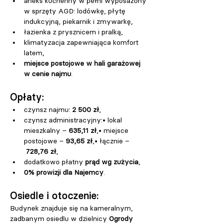
aneks kuchenny w pełni wyposażony 
w sprzęty AGD: lodówkę, płytę 
indukcyjną, piekarnik i zmywarkę,
łazienka z prysznicem i pralką,
klimatyzacja zapewniająca komfort 
latem,
miejsce postojowe w hali garażowej 
w cenie najmu
.
Opłaty:
czynsz najmu: 
2 500 zł
,
czynsz administracyjny:• lokal 
mieszkalny – 
635,11 zł
,• miejsce 
postojowe – 
93,65 zł
,• łącznie –
728,76 zł
,
dodatkowo płatny 
prąd wg zużycia
,
0% prowizji dla Najemcy
.
Osiedle i otoczenie:
Budynek znajduje się na kameralnym, 
zadbanym osiedlu w dzielnicy 
Ogrody 