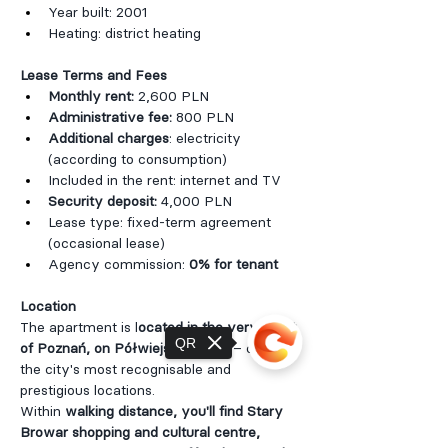
Year built: 2001
Heating: district heating
Lease Terms and Fees
Monthly rent:
 2,600 PLN
Administrative fee:
 800 PLN
Additional charges
: electricity 
(according to consumption)
Included in the rent: internet and TV
Security deposit:
 4,000 PLN
Lease type: fixed-term agreement 
(occasional lease)
Agency commission: 
0% for tenant
Location
The apartment is l
ocated in the very heart 
QR
of Poznań, on Półwiejska Street
 – one of 
the city's most recognisable and 
prestigious locations.
Within 
walking distance, you'll find Stary 
Browar shopping and cultural centre, 