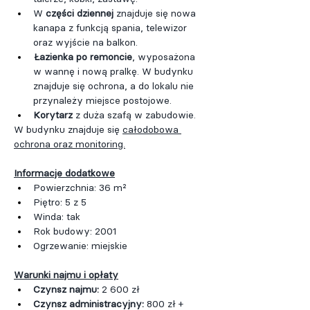
W 
części dziennej
 znajduje się nowa 
kanapa z funkcją spania, telewizor 
oraz wyjście na balkon.
Łazienka po remoncie
, wyposażona 
w wannę i nową pralkę. W budynku 
znajduje się ochrona, a do lokalu nie 
przynależy miejsce postojowe.
Korytarz
 z duża szafą w zabudowie.
W budynku znajduje się 
całodobowa 
ochrona oraz monitoring.
Informacje dodatkowe
Powierzchnia: 36 m²
Piętro: 5 z 5
Winda: tak
Rok budowy: 2001
Ogrzewanie: miejskie
Warunki najmu i opłaty
Czynsz najmu:
 2 600 zł
Czynsz administracyjny: 
800 zł + 