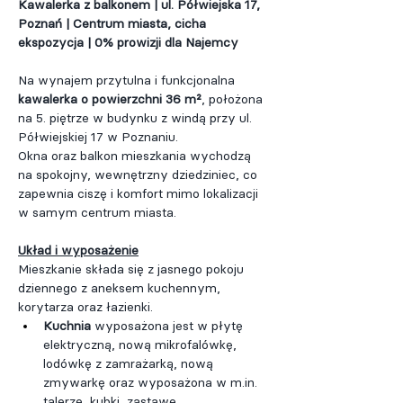
Kawalerka z balkonem | ul. Półwiejska 17, 
Poznań | Centrum miasta, cicha 
ekspozycja | 0% prowizji dla Najemcy
Na wynajem przytulna i funkcjonalna 
kawalerka o powierzchni 36 m²
, położona 
na 5. piętrze w budynku z windą przy ul. 
Półwiejskiej 17 w Poznaniu.
Okna oraz balkon mieszkania wychodzą 
na spokojny, wewnętrzny dziedziniec, co 
zapewnia ciszę i komfort mimo lokalizacji 
w samym centrum miasta.
Układ i wyposażenie
Mieszkanie składa się z jasnego pokoju 
dziennego z aneksem kuchennym, 
korytarza oraz łazienki.
Kuchnia 
wyposażona jest w płytę 
elektryczną, nową mikrofalówkę, 
lodówkę z zamrażarką, nową 
zmywarkę oraz wyposażona w 
m.in
. 
talerze, kubki, zastawę.