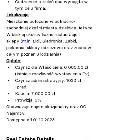
Codziennie o zieleń dba wynajęta w 
tym celu firma.
Lokalizacja:
Mieszkanie położone w północno-
zachodniej części miasta-dzielnica Jeżyce:
W bliskiej okolicy liczne restauracje i 
sklepy (
m.in
. Lidl, Biedronka, Żabki, 
piekarnia, sklepy odzieżowe oraz znana w 
całym poznaniu lodziarnia)
Opłaty:
Czynsz dla Właściciela: 6 000,00 zł 
(Istnieje możliwość wystawienia Fv)
Czynsz administracyjny: 1030 zł 
+prąd.
Kaucja: 7 000,00 zł
Prowizja: 0%
Obowiązuje najem okazjonalny oraz OC 
Najemcy
Dostępne od 01.10.2023
Real Estate Details