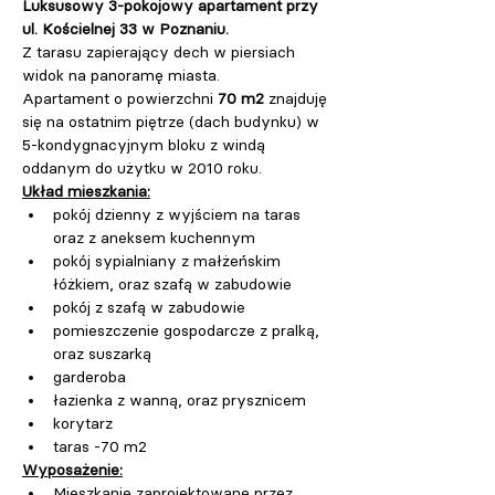
Luksusowy 3-pokojowy apartament przy 
ul. Kościelnej 33 w Poznaniu.
Z tarasu zapierający dech w piersiach 
widok na panoramę miasta.
Apartament o powierzchni 
70 m2
 znajduję 
się na ostatnim piętrze (dach budynku) w 
5-kondygnacyjnym bloku z windą 
oddanym do użytku w 2010 roku.
Układ mieszkania:
pokój dzienny z wyjściem na taras 
oraz z aneksem kuchennym
pokój sypialniany z małżeńskim 
łóżkiem, oraz szafą w zabudowie
pokój z szafą w zabudowie
pomieszczenie gospodarcze z pralką, 
oraz suszarką
garderoba
łazienka z wanną, oraz prysznicem
korytarz
taras -70 m2
Wyposażenie:
Mieszkanie zaprojektowane przez 