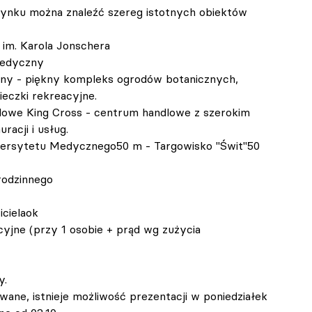
ynku można znaleźć szereg istotnych obiektów 
y im. Karola Jonschera
Medyczny 
zny - piękny kompleks ogrodów botanicznych, 
ieczki rekreacyjne.
lowe King Cross - centrum handlowe z szerokim 
acji i usług.
wersytetu Medycznego50 m - Targowisko "Świt"50 
rodzinnego
icielaok 
cyjne (przy 1 osobie + prąd wg zużycia
y.
ane, istnieje możliwość prezentacji w poniedziałek 