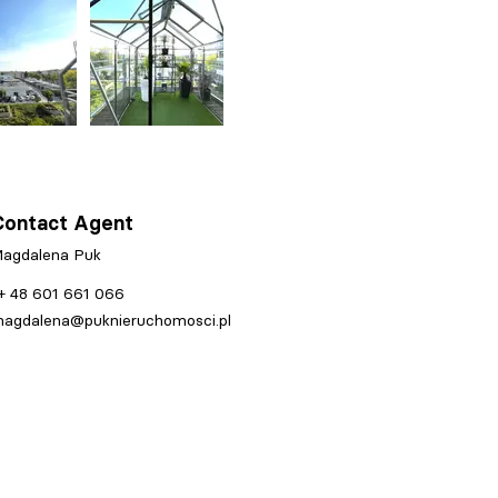
Contact Agent
agdalena Puk
+ 48 601 661 066
agdalena@puknieruchomosci.pl