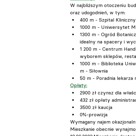
W najbliższym otoczeniu bud
oraz udogodnień, w tym:
400 m - Szpital Kliniczn
1000 m - Uniwersytet 
1300 m - Ogród Botanic
idealny na spacery i wyc
1 200 m - Centrum Hand
wyborem sklepów, restaur
1000 m - Biblioteka Uni
m - Siłownia
50 m - Poradnia lekarza 
Opłaty:
2900 zł czynsz dla właśc
432 zł opłaty administra
3500 zł kaucja
0%-prowizja
Wymagany najem okazjonaln
Mieszkanie obecnie wynajmow