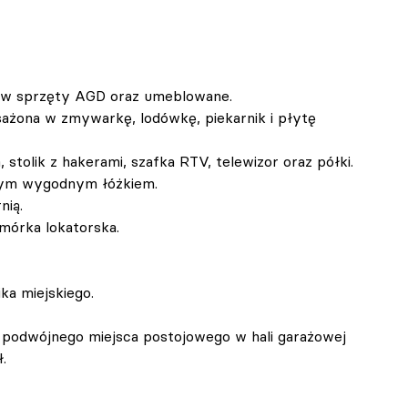
 w sprzęty AGD oraz umeblowane.
żona w zmywarkę, lodówkę, piekarnik i płytę 
, stolik z hakerami, szafka RTV, telewizor oraz półki.
użym wygodnym łóżkiem.
nią.
mórka lokatorska.
ka miejskiego.
a podwójnego miejsca postojowego w hali garażowej 
.