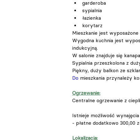
garderoba
sypialnia
łazienka
korytarz
Mieszkanie jest wyposażone
Wygodna kuchnia jest wyposa
indukcyjną.
W salonie znajduje się kanapa
Sypialnia przeszkolona z d
Piękny, duży balkon ze szklar
Do
 mieszkania przynależy ko
Ogrzewanie:
Centralne ogrzewanie z ciepli
Istnieje możliwość wynajęci
- płatne dodatkowo 300,00 zł
Lokalizacja: