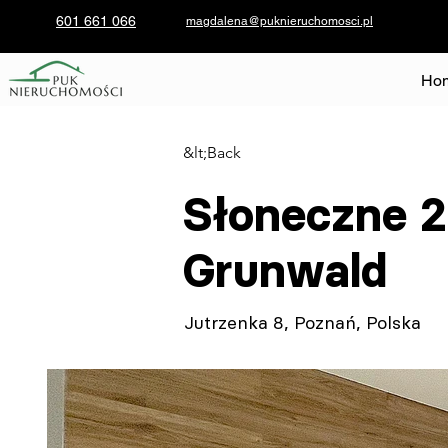
601 661 066
magdalena@puknieruchomosci.pl
Ho
&lt;Back
Słoneczne 2
Grunwald
Jutrzenka 8, Poznań, Polska