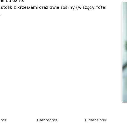
ne od 03.10.
tolik z krzesłami oraz dwie rośliny (wiszący fotel 
.
oms
Bathrooms
Dimensions