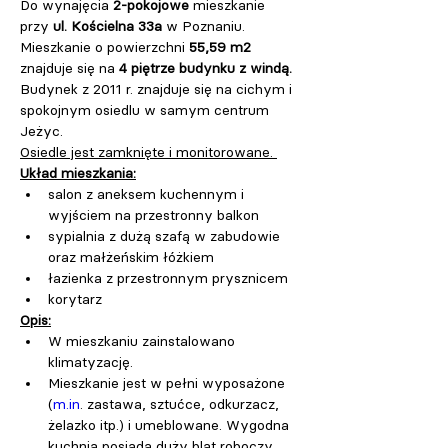
Do wynajęcia 
2-pokojowe
 mieszkanie 
przy 
ul. Kościelna 33a
 w Poznaniu.
Mieszkanie o powierzchni
 55,59 m2 
znajduje się na 
4 piętrze budynku z windą.
Budynek z 2011 r. znajduje się na cichym i 
spokojnym osiedlu w samym centrum 
Jeżyc. 
Osiedle jest zamknięte i monitorowane. 
Układ mieszkania:
salon z aneksem kuchennym i 
wyjściem na przestronny balkon
sypialnia z dużą szafą w zabudowie 
oraz małżeńskim łóżkiem
łazienka z przestronnym prysznicem
korytarz
Opis:
W mieszkaniu zainstalowano 
klimatyzację.
Mieszkanie jest w pełni wyposażone 
(
m.in
. zastawa, sztućce, odkurzacz, 
żelazko itp.) i umeblowane. Wygodna 
kuchnia posiada duży blat roboczy, 