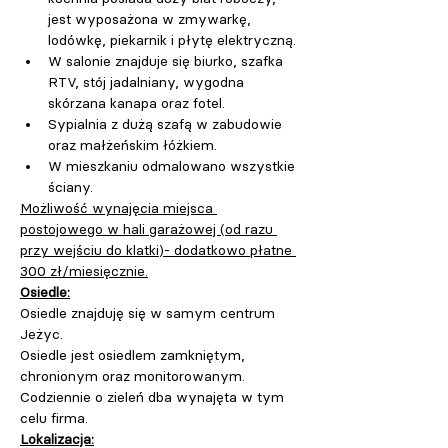
jest wyposażona w zmywarkę, 
lodówkę, piekarnik i płytę elektryczną.
W salonie znajduje się biurko, szafka 
RTV, stój jadalniany, wygodna 
skórzana kanapa oraz fotel.
Sypialnia z dużą szafą w zabudowie 
oraz małżeńskim łóżkiem.
W mieszkaniu odmalowano wszystkie 
ściany. 
Możliwość wynajęcia miejsca 
postojowego w hali garażowej (od razu 
przy wejściu do klatki)- dodatkowo płatne 
300 zł/miesięcznie.
Osiedle:
Osiedle znajduję się w samym centrum 
Jeżyc.
Osiedle jest osiedlem zamkniętym, 
chronionym oraz monitorowanym.
Codziennie o zieleń dba wynajęta w tym 
celu firma.
Lokalizacja: