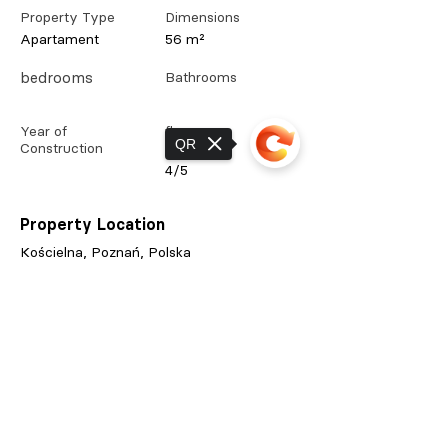
Property Type
Dimensions
Apartament
56 m²
bedrooms
Bathrooms
Year of
floors
QR
Construction
4/5
Property Location
Kościelna, Poznań, Polska
Contact Agent
Sorry, the checkout page does not
support sharing
Magdalena Puk
+
48 601 661 066
magdalena@pukni
eruchomosci.pl